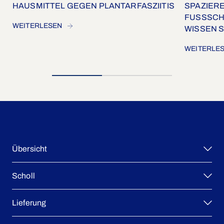
HAUSMITTEL GEGEN PLANTARFASZIITIS
SPAZIERE
FUSSSCHM
WEITERLESEN
ISSEN S
WEITERLE
Übersicht
Scholl
Einlegesohlen
Problemlösungen
Lieferung
Alles über Füsse
Vorteilssets
Warum Scholl?